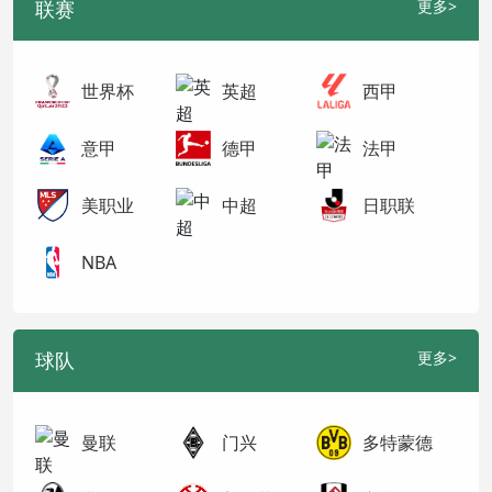
联赛
更多>
世界杯
英超
西甲
意甲
德甲
法甲
美职业
中超
日职联
NBA
球队
更多>
曼联
门兴
多特蒙德