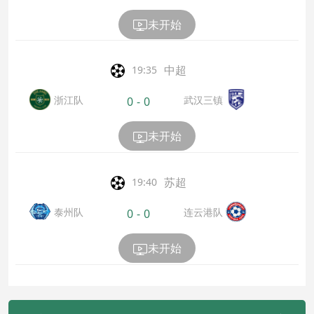
博
未开始
中超
19:35
浙江队
武汉三镇
0
-
0
未开始
苏超
19:40
泰州队
连云港队
0
-
0
未开始