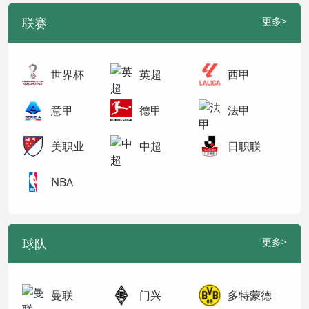
联赛
更多>
世界杯
英超
西甲
意甲
德甲
法甲
美职业
中超
日职联
NBA
球队
更多>
曼联
门兴
多特蒙德