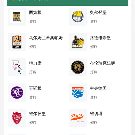
图寅根
奥尔登堡
资料
资料
乌尔姆兰蒂奥帕姆
路德维希堡
资料
资料
特力康
布伦瑞克雄狮
资料
资料
哥廷根
中央德国
资料
资料
维尔茨堡
维切塔
资料
资料