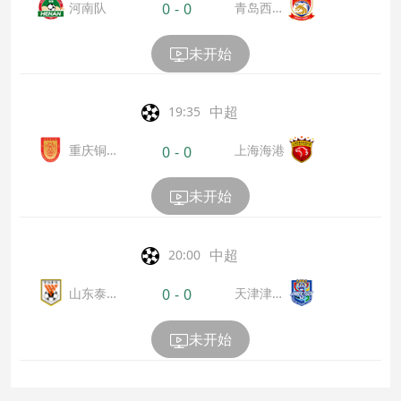
河南队
青岛西海
0
-
0
岸
未开始
中超
19:35
重庆铜
上海海港
0
-
0
梁龙
未开始
中超
20:00
山东泰
天津津门
0
-
0
山
虎
未开始