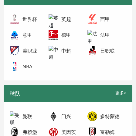
世界杯
英超
西甲
意甲
德甲
法甲
美职业
中超
日职联
NBA
球队
更多>
曼联
门兴
多特蒙德
弗赖堡
美因茨
富勒姆